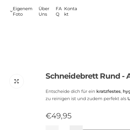
Eigenem
Über
FA
Konta
Foto
Uns
Q
kt
Schneidebrett Rund - 
Entscheide dich für ein
kratzfestes
,
hyg
zu reinigen ist und zudem perfekt als
U
R
€49,95
e
M