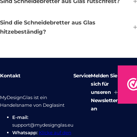
Sind Schneidebretter aus Glas rutschfest?
Sind die Schneidebretter aus Glas
hitzebeständig?
Kontakt
Service
Melden Sie
sich für
unseren
MyDesignGlas ist ein
Newsletter
Handelsname von Deglasint
an
E-mail:
support@mydesignglas.eu
Whatsapp:
Klicke auf den