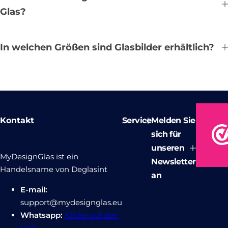
Glas?
In welchen Größen sind Glasbilder erhältlich?
Kontakt
Service
Melden Sie
sich für
unseren
MyDesignGlas ist ein
Newsletter
Handelsname von Deglasint
an
E-mail:
support@mydesignglas.eu
Whatsapp:
Klicke auf den
Link.