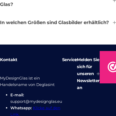
Glas?
In welchen Größen sind Glasbilder erhältlich?
Kontakt
Service
Melden Sie
sich für
unseren
MyDesignGlas ist ein
Newsletter
Handelsname von Deglasint
an
E-mail:
support@mydesignglas.eu
Whatsapp:
Klicke auf den
Link.